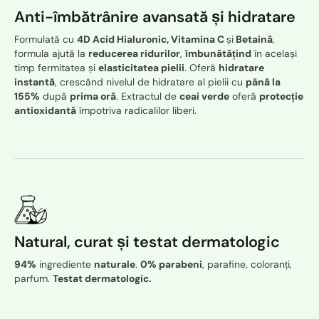
Anti-îmbătrânire avansată și hidratare
Formulată cu
4D Acid Hialuronic, Vitamina C
și
Betaină
,
formula ajută la
reducerea ridurilor
,
îmbunătățind
în același
timp fermitatea și
elasticitatea pielii
. Oferă
hidratare
instantă
, crescând nivelul de hidratare al pielii cu
până la
155%
după
prima oră
. Extractul de
ceai verde
oferă
protecție
antioxidantă
împotriva radicalilor liberi.
Natural, curat și testat dermatologic
94%
ingrediente
naturale
.
0% parabeni
, parafine, coloranți,
parfum.
Testat dermatologic.