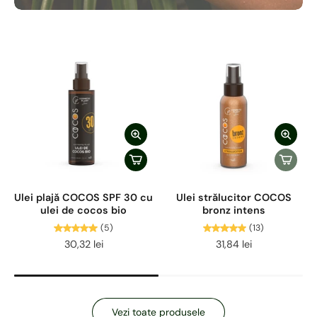
Ulei plajă COCOS SPF 30 cu
Ulei strălucitor COCOS
ulei de cocos bio
bronz intens
(5)
(13)
30,32 lei
31,84 lei
Vezi toate produsele