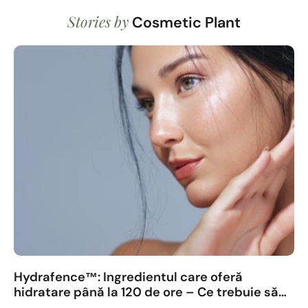
Adaugă în coș
Adaug
Stories by
Cosmetic Plant
Vezi detalii complete
Vezi deta
Hydrafence™: Ingredientul care oferă
hidratare până la 120 de ore – Ce trebuie să
știi